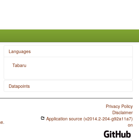
Languages
Tabaru
Datapoints
Tabaru / Weight Factors in Weight-Sensitive Stress
Systems
Privacy Policy
Disclaimer
Tabaru / Weight-Sensitive Stress
Application source (v2014.2-204-g92a11a7)
se
.
Tabaru / Fixed Stress Locations
on